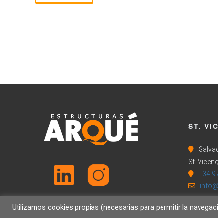
ST. VI
Salvad
St. Vicenç
+34 9
info@
Utilizamos cookies propias (necesarias para permitir la navegac