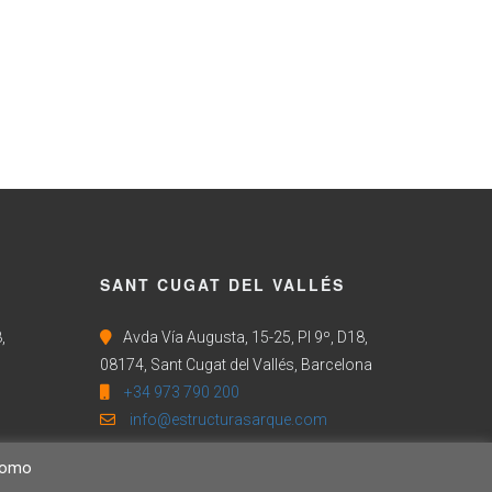
SANT CUGAT DEL VALLÉS
,
Avda Vía Augusta, 15-25, Pl 9º, D18,
08174, Sant Cugat del Vallés, Barcelona
+34 973 790 200
info@estructurasarque.com
(como