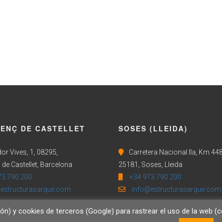
CENÇ DE CASTELLET
SOSES (LLEIDA)
or Vives, 1, 08295,
Carretera Nacional IIa, Km 448
 de Castellet, Barcelona
25181, Soses, Lleida
73 790 200
+34 973 790 200
estructurasarque.com
info@estructurasarque.com
ión) y cookies de terceros (Google) para rastrear el uso de la web 