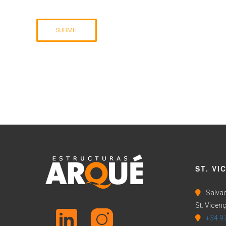
ST. VI
Salvad
St. Vicenç
+34 9