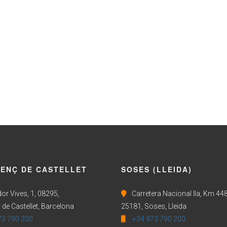
CENÇ DE CASTELLET
SOSES (LLEIDA)
or Vives, 1, 08295,
Carretera Nacional IIa, Km 448
 de Castellet, Barcelona
25181, Soses, Lleida
73 790 200
+34 973 790 200