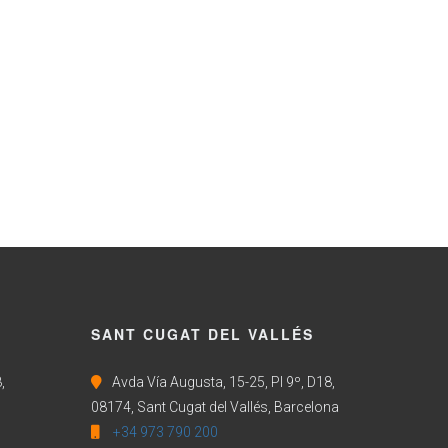
SANT CUGAT DEL VALLÉS
,
Avda Vía Augusta, 15-25, Pl 9º, D18,
08174, Sant Cugat del Vallés, Barcelona
+34 973 790 200