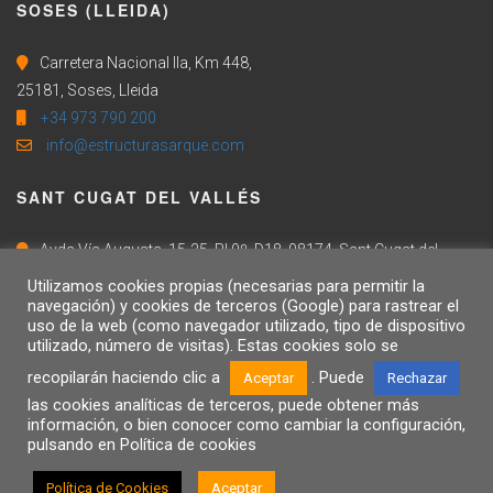
SOSES (LLEIDA)
Carretera Nacional IIa, Km 448,
25181, Soses, Lleida
+34 973 790 200
info@estructurasarque.com
SANT CUGAT DEL VALLÉS
Avda Vía Augusta, 15-25, Pl 9º, D18, 08174, Sant Cugat del
Vallés, Barcelona
Utilizamos cookies propias (necesarias para permitir la
+34 973 790 200
navegación) y cookies de terceros (Google) para rastrear el
uso de la web (como navegador utilizado, tipo de dispositivo
info@estructurasarque.com
utilizado, número de visitas). Estas cookies solo se
recopilarán haciendo clic a
. Puede
Aceptar
Rechazar
las cookies analíticas de terceros, puede obtener más
información, o bien conocer como cambiar la configuración,
AVISO LEGAL
CONTACTE
POLÍTICA DE COOKIES
pulsando en Política de cookies
POLÍTICA INTEGRADA
FORMULARIO DE DENUNCIA
Política de Cookies
Aceptar