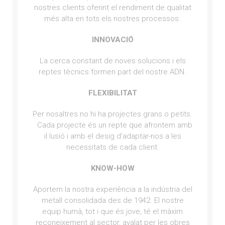
nostres clients oferint el rendiment de qualitat
més alta en tots els nostres processos.
INNOVACIÓ
La cerca constant de noves solucions i els
reptes tècnics formen part del nostre ADN.
FLEXIBILITAT
Per nosaltres no hi ha projectes grans o petits.
Cada projecte és un repte que afrontem amb
il·lusió i amb el desig d’adaptar-nos a les
necessitats de cada client.
KNOW-HOW
Aportem la nostra experiència a la indústria del
metall consolidada des de 1942. El nostre
equip humà, tot i que és jove, té el màxim
reconeixement al sector, avalat per les obres