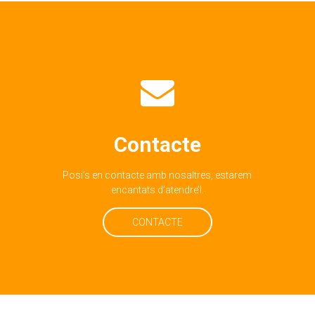
1960
Celdoni Arqué Vilajosana es va iniciar amb molta
empenta en l’ofici del seu pare i, al cap d’uns
quants anys, va fundar ESTRUCTURAS ARQUÉ, i va
fer la seva primera estructura metàl·lica l’any 1960
al municipi d’Olesa de Montserrat.
Contacte
Posi’s en contacte amb nosaltres, estarem
encantats d’atendre’l.
CONTACTE