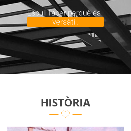
Escull l'acer perquè és
as
HISTÒRIA