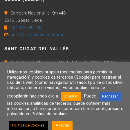
Carretera Nacional IIa, Km 448,
25181, Soses, Lleida
+34 973 790 200
info@estructurasarque.com
SANT CUGAT DEL VALLÉS
Avda Vía Augusta, 15-25, Pl 9º, D18, 08174, Sant Cugat del
Vallés, Barcelona
Utilizamos cookies propias (necesarias para permitir la
navegación) y cookies de terceros (Google) para rastrear el
+34 973 790 200
uso de la web (como navegador utilizado, tipo de dispositivo
info@estructurasarque.com
utilizado, número de visitas). Estas cookies solo se
recopilarán haciendo clic a
. Puede
Aceptar
Rechazar
las cookies analíticas de terceros, puede obtener más
información, o bien conocer como cambiar la configuración,
AVISO LEGAL
CONTACTE
POLÍTICA DE COOKIES
pulsando en Política de cookies
POLÍTICA INTEGRADA
FORMULARIO DE DENUNCIA
Política de Cookies
Aceptar
© 2018 ESTRUCTURAS ARQUÉ / WEB BY
SARA ROVIRA