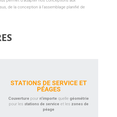
nous permet d’adapter nos conceptions aux
us, de la conception à l’assemblage planifié de
RES
STATIONS DE SERVICE ET
PÉAGES
Couverture
pour
n’importe
quelle
géométrie
pour les
stations de service
et les
zones de
péage