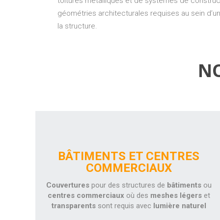
toitures métalliques et de systèmes de constru
géométries architecturales requises au sein d’u
la structure.
NO
BÂTIMENTS ET CENTRES
COMMERCIAUX
Couvertures
pour des structures de
bâtiments
ou
centres commerciaux
où des
meshes légers
et
transparents
sont requis avec
lumière naturel