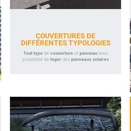
COUVERTURES DE
DIFFÉRENTES TYPOLOGIES
Tout type
de
couverture
et
panneau
avec
possibilité de
loger
des
panneaux solaires