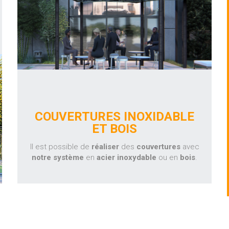
COUVERTURES INOXIDABLE
ET BOIS
Il est possible de
réaliser
des
couvertures
avec
notre système
en
acier
inoxydable
ou en
bois
.