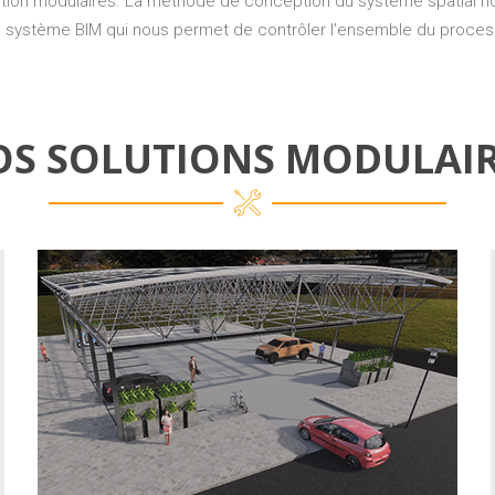
ction modulaires. La méthode de conception du système spatial 
n système BIM qui nous permet de contrôler l’ensemble du process
S SOLUTIONS MODULAI