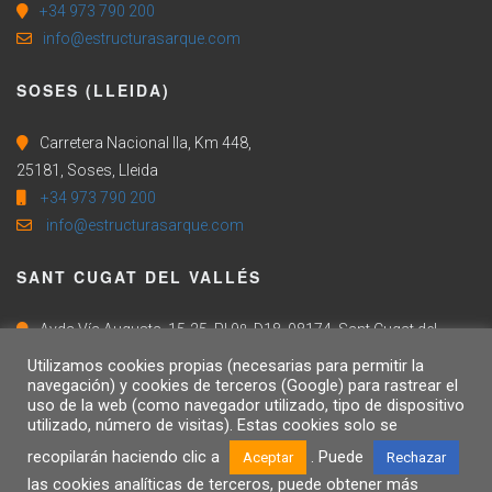
+34 973 790 200
info@estructurasarque.com
SOSES (LLEIDA)
Carretera Nacional IIa, Km 448,
25181, Soses, Lleida
+34 973 790 200
info@estructurasarque.com
SANT CUGAT DEL VALLÉS
Avda Vía Augusta, 15-25, Pl 9º, D18, 08174, Sant Cugat del
Vallés, Barcelona
Utilizamos cookies propias (necesarias para permitir la
+34 973 790 200
navegación) y cookies de terceros (Google) para rastrear el
uso de la web (como navegador utilizado, tipo de dispositivo
info@estructurasarque.com
utilizado, número de visitas). Estas cookies solo se
recopilarán haciendo clic a
. Puede
Aceptar
Rechazar
las cookies analíticas de terceros, puede obtener más