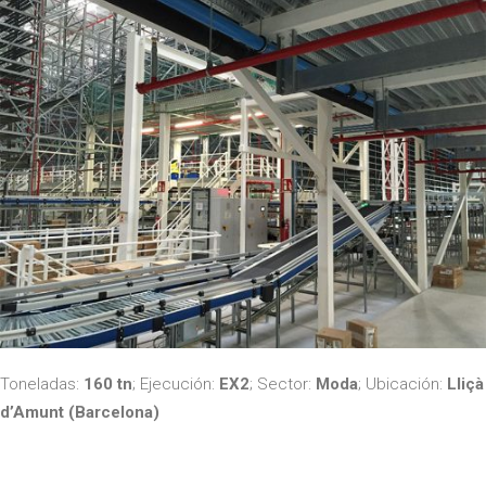
Toneladas:
160 tn
;
Ejecución:
EX2
; Sector:
Moda
; Ubicación:
Lliçà
d’Amunt (Barcelona)