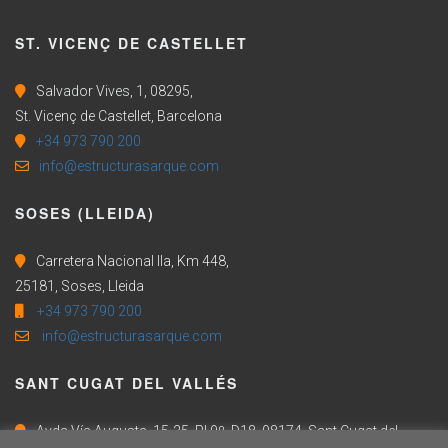
ST. VICENÇ DE CASTELLET
Salvador Vives, 1, 08295,
St. Vicenç de Castellet, Barcelona
+34 973 790 200
info@estructurasarque.com
SOSES (LLEIDA)
Carretera Nacional IIa, Km 448,
25181, Soses, Lleida
+34 973 790 200
info@estructurasarque.com
SANT CUGAT DEL VALLÉS
Avda Vía Augusta, 15-25, Pl 9º, D18, 08174, Sant Cugat del