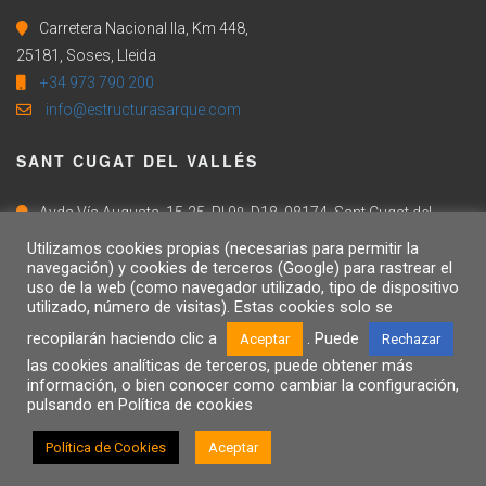
Carretera Nacional IIa, Km 448,
25181, Soses, Lleida
+34 973 790 200
info@estructurasarque.com
SANT CUGAT DEL VALLÉS
Avda Vía Augusta, 15-25, Pl 9º, D18, 08174, Sant Cugat del
Vallés, Barcelona
Utilizamos cookies propias (necesarias para permitir la
+34 973 790 200
navegación) y cookies de terceros (Google) para rastrear el
uso de la web (como navegador utilizado, tipo de dispositivo
info@estructurasarque.com
utilizado, número de visitas). Estas cookies solo se
recopilarán haciendo clic a
. Puede
Aceptar
Rechazar
las cookies analíticas de terceros, puede obtener más
información, o bien conocer como cambiar la configuración,
AVISO LEGAL
POLÍTICA DE COOKIES
CONTACTO
pulsando en Política de cookies
POLÍTICA INTEGRADA
FORMULARIO DE DENUNCIA
Política de Cookies
Aceptar
© 2018 ESTRUCTURAS ARQUÉ / WEB BY
SARA ROVIRA